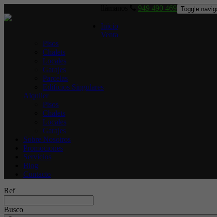
llámanos
949 490 469
Toggle navig
Inicio
Venta
Pisos
Chalets
Locales
Garajes
Parcelas
Edificios Singulares
Alquiler
Pisos
Chalets
Locales
Garajes
Sobre Nosotros
Promociones
Servicios
Blog
Contacto
Ref
Busco