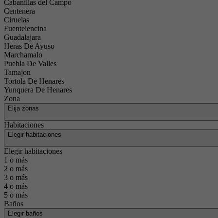
Cabanillas del Campo
Centenera
Ciruelas
Fuentelencina
Guadalajara
Heras De Ayuso
Marchamalo
Puebla De Valles
Tamajon
Tortola De Henares
Yunquera De Henares
Zona
Elija zonas
Habitaciones
Elegir habitaciones
Elegir habitaciones
1 o más
2 o más
3 o más
4 o más
5 o más
Baños
Elegir baños