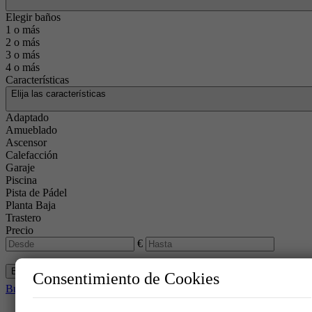
Elegir baños
1 o más
2 o más
3 o más
4 o más
Características
Elija las características
Adaptado
Amueblado
Ascensor
Calefacción
Garaje
Piscina
Pista de Pádel
Planta Baja
Trastero
Precio
€
Buscar
Consentimiento de Cookies
Buscador